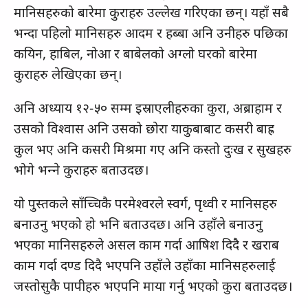
मानिसहरुको बारेमा कुराहरु उल्‍लेख गरिएका छन्‌। यहाँ सबै
भन्‍दा पहिलो मानिसहरु आदम र हब्‍बा अनि उनीहरु पछिका
कयिन, हाबिल, नोआ र बाबेलको अग्‍लो घरको बारेमा
कुराहरु लेखिएका छन्‌।
अनि अध्‍याय १२-५० सम्‍म इस्राएलीहरुका कुरा, अब्राहाम र
उसको विश्‍वास अनि उसको छोरा याकुबाबाट कसरी बाह्र
कुल भए अनि कसरी मिश्रमा गए अनि कस्‍तो दुःख र सुखहरु
भोगे भन्‍ने कुराहरु बताउदछ।
यो पुस्‍तकले साँच्‍चिकै परमेश्‍वरले स्‍वर्ग, पृथ्‍वी र मानिसहरु
बनाउनु भएको हो भनि बताउदछ। अनि उहाँले बनाउनु
भएका मानिसहरुले असल काम गर्दा आषिश दिदै र खराब
काम गर्दा दण्‍ड दिदै भएपनि उहाँले उहाँका मानिसहरुलाई
जस्‍तोसुकै पापीहरु भएपनि माया गर्नु भएको कुरा बताउदछ।