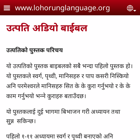
Skip to main content
www.lohorunglanguage.org
Se
उत्पति अडियो बाईबल
उत्पतिको पुस्तक परिचय
यो उत्‍पतिको पुस्‍तक बाइबलको सबै भन्‍दा पहिलो पुस्‍तक हो।
यो पुस्‍तकले स्‍वर्ग, पृथ्‍वी, मानिसहरु र पाप कसरी निस्‍कियो
अनि परमेश्‍वरले मानिसहरु सित के के कुरा गर्नुभयो र के के
काम गर्नुभयो भन्‍ने कुराहरु बताउँदछ।
यो पुस्‍तकलाई दुई भागमा बिभाजन गरी अध्‍यायन तथा
सु्न्न सकिन्‍छ।
पहिलो १-११ अध्‍यायमा स्‍वर्ग र पृथ्‍वी बनाएको अनि