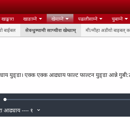
खाङ्मारा
खाङाम्नॆ
खेमाम्नॆ
पढालीसाम्नॆ
चुबाम्नॆ
यो बाईबल
सॆक्धुम्पामी साप्चीरा खेम्ठाम्
मीॽमीहा अडीयो बाइबल् क
 आढ्याय युङ्डा। एक्क एक्क आढ्याय फाल्ट फाल्टन युङ्डा आन्ने गुबी
Loaded
:
ute
0.25%