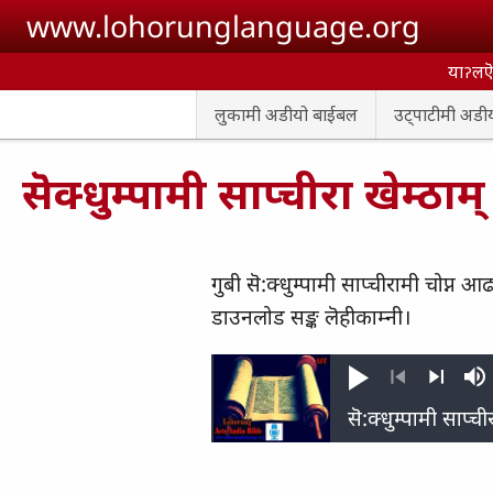
Skip to main content
www.lohorunglanguage.org
याॽलऎ 
लुकामी अडीयो बाईबल
उट्पाटीमी अडी
सॆक्धुम्पामी साप्चीरा खेम्ठाम्
गुबी सॆ:क्धुम्पामी साप्चीरामी चोप्न
डाउनलोड सङ्क लॆहीकाम्नी।
Play
M
Previous
Next