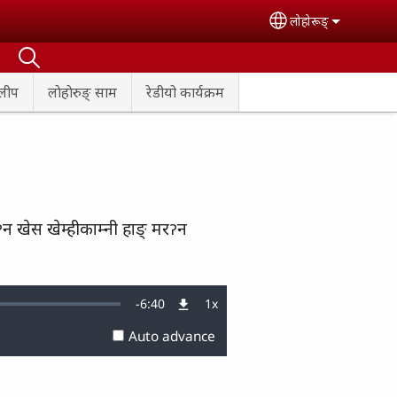
लोहोरूङ्
Select your lan
्लीप
लाेहाेरुङ्‌ साम
रेडीयो कार्यक्रम
:ॽन खेस खेम्हीकाम्नी हाङ् मरॽन
Remaining
-
6:40
1x
Playback
Rate
Auto advance
Time