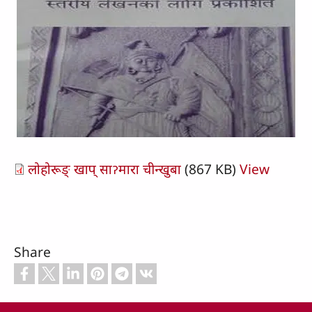
लोहोरूङ् खाप् साॽमारा चीन्‍खुबा
(867 KB)
View
Share