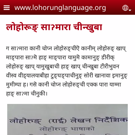
Skip to main content
www.lohorunglanguage.org
Se
लोहोरूङ् साॽमारा चीन्‍खुबा
ग साॽमारा कानी चोप्‍न लोहोरुङ्‌चीऎ कानीम्‌ लोहोरुङ्‌ खाप्‌
माङ्‌पारा साॽमॆ हाङ्‌ माङ्‌पारा यामुमॆ कामानुङ्‌ डीरीक्‌
लोहोरुङ्‌ खाप्‌ यामुखुबाची हाङ्‌ खाप्‌ चीन्‍खुबा टीरीभुवन
वीस्‍व वीड्‌यालयाबीहा टुङ्‌घङ्‌पाचीनुङ्‌ सोरी खानावा इमानुङ्‌
मुमीम्‍पा ह। गसॆ कानी चोप्‍न लोहोरुङ्‌ची एक्‍क पारा याम्‍मा
हाङ्‌ साॽमा चीनुकी।