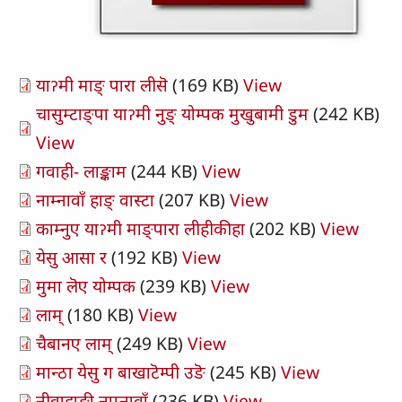
याॽमी माङ् पारा लीसॆ
(169 KB)
View
चासुम्टाङ्पा याॽमी नुङ् योम्पक मुखुबामी डुम
(242 KB)
View
गवाही- लाङ्काम
(244 KB)
View
नाम्नावाँ हाङ् वास्टा
(207 KB)
View
काम्नुए याॽमी माङ्पारा लीहीकीहा
(202 KB)
View
येसु आसा र
(192 KB)
View
मुमा लॆए योम्पक
(239 KB)
View
लाम्
(180 KB)
View
चैबानए लाम्
(249 KB)
View
मान्ठा येसु ग बाखाटॆम्पी उङॆ
(245 KB)
View
नीवाहाङ्मी नाम्नावाँ
(236 KB)
View