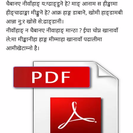
चैबानए नीवाँहाङ् य:ग्ढाङ्डुनॆ हॆ? माङ् आनाम स हीङ्खामा
हीङ्चाढाङ्मा मीङ्कुनॆ हॆ? आक्र हाङ्ग डाबानॆ, खोमी हाङ्डामबी
आन्ना नु:र खोसॆ से:ढाङ्डानी।
नीवाँहाङ् न चैबानए नीवाहाङ् मान्ठा ? ईघा चोप्न खानावाँ
ले:मा मीङ्कानीहा हाङ्ग मीम्माहा खानावाँ पढालीमा
आमीखॆटाम्नो है।