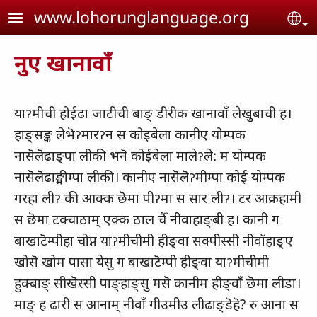
Skip to main content
www.lohorunglanguage.org
Se
नुए खानावाँ
याॽमीची होईढा जाटीची बाङ् डीरीक खानावाँ लेखुबाची ह।
हाङ्सङ्क लेभॆॽमारॽन स कोइबेला कानीए योम्पक
नासॆलॆढाङ्पा लीकी भनॆ कोईबेला मालेॽले: म योम्पक
नासॆलॆढाङ्मीम्पा लीकी। कानीए नासॆलॆॽमीम्पा कोई योम्पक
गरहा लीॽ की आक्क छॆमा पीॽमा स सार लीॽ। टर आक्रहामी
स छॆमा टक्चाठाम् एक्क ठाल चैँ नीवाहाङ्बी ह। कानी ग
बाखाटॆम्पीहा चोप्न याॽमीचीमी हीङ्वा सक्पीस्सी नीवाँहाङ्ए
खोसॆ खोम पासा येसु ग बाखाटॆम्पी हीङ्वा याॽमीचीमी
हुक्बाङ् सीखॆस्सी पाङ्हाङ्सु मसॆ कानीम हीङ्वाँ छॆमा लीडा।
माङ् ह ढारी स आनाम् नीवाँ गीउमीउ लीढाङ्डॆहॆ? रु आना स